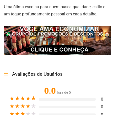
Uma ótima escolha para quem busca qualidade, estilo e
um toque profundamente pessoal em cada detalhe.
Avaliações de Usuários
0.0
fora de 5
★
★
★
★
★
0
★
★
★
★
★
0
★
★
★
★
★
0