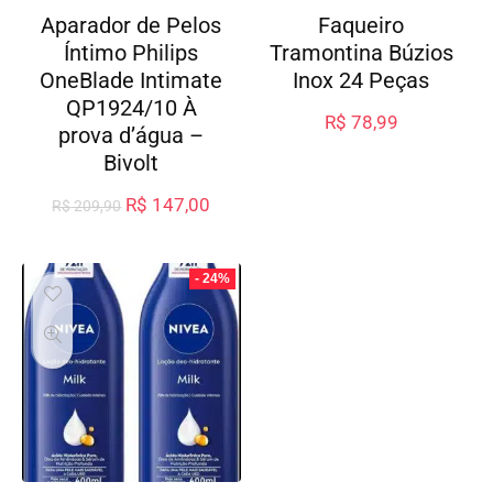
Aparador de Pelos
Faqueiro
Íntimo Philips
Tramontina Búzios
OneBlade Intimate
Inox 24 Peças
QP1924/10 À
R$
78,99
prova d’água –
Bivolt
R$
147,00
R$
209,90
- 24%