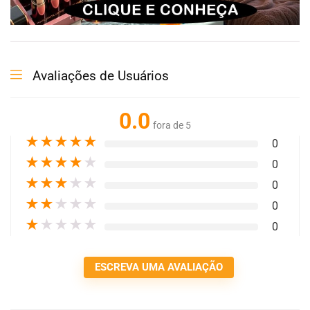
Avaliações de Usuários
0.0
fora de 5
★
★
★
★
★
0
★
★
★
★
★
0
★
★
★
★
★
0
★
★
★
★
★
0
★
★
★
★
★
0
ESCREVA UMA AVALIAÇÃO