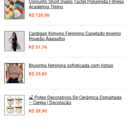
Conjunto Short Duplo Tactel Poliamida Fitness
Academia Treino
R$
120,00
Cardigan Kimono Feminino Canelado Inverno
Roupão Agasalho
R$
51,76
Blusinha feminina sofisticada com listras
R$
29,89
🍒 Potes Decorativos De Cerâmica Esmaltada
– Cereja | Decoração
R$
39,90