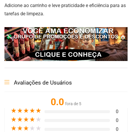
Adicione ao carrinho e leve praticidade e eficiência para as
tarefas de limpeza.
Avaliações de Usuários
0.0
fora de 5
★
★
★
★
★
0
★
★
★
★
★
0
★
★
★
★
★
0