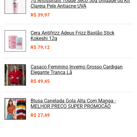
70 Antissinais Toque Seco 50g Unidade ou Kit
Clareia Pele Antiacne UVA
R$
39,97
Cera Antifrizz Adeus Frizz Bastão Stick
Kokeshi 12g
R$
79,12
Casaco Feminino Inverno Grosso Cardigan
Elegante Trança Lã
R$
49,45
Blusa Canelada Gola Alta Com Manga -
MELHOR PREÇO SUPER PROMOÇÃO
R$
27,49