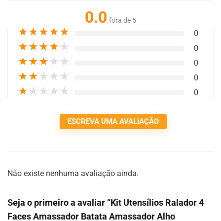
0.0
fora de 5
★
★
★
★
★
0
★
★
★
★
★
0
★
★
★
★
★
0
★
★
★
★
★
0
★
★
★
★
★
0
ESCREVA UMA AVALIAÇÃO
Não existe nenhuma avaliação ainda.
Seja o primeiro a avaliar “Kit Utensílios Ralador 4
Faces Amassador Batata Amassador Alho