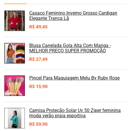
Casaco Feminino Inverno Grosso Cardigan
Elegante Trança Lã
R$
49,45
Blusa Canelada Gola Alta Com Manga -
MELHOR PREÇO SUPER PROMOÇÃO
R$
27,49
Pincel Para Maquiagem Melu By Ruby Rose
R$
15,90
Camisa Proteção Solar Uv 50 Zíper feminina
moda verão praia esportiva
R$
59,90