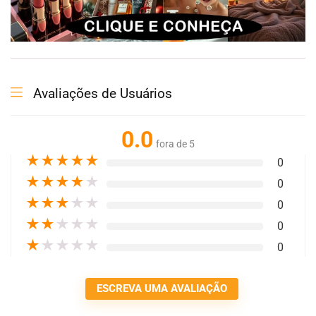
Avaliações de Usuários
0.0
fora de 5
★
★
★
★
★
0
★
★
★
★
★
0
★
★
★
★
★
0
★
★
★
★
★
0
★
★
★
★
★
0
ESCREVA UMA AVALIAÇÃO