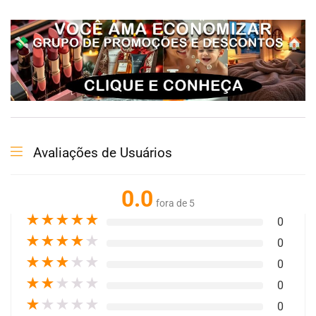
Avaliações de Usuários
0.0
fora de 5
★
★
★
★
★
0
★
★
★
★
★
0
★
★
★
★
★
0
★
★
★
★
★
0
★
★
★
★
★
0