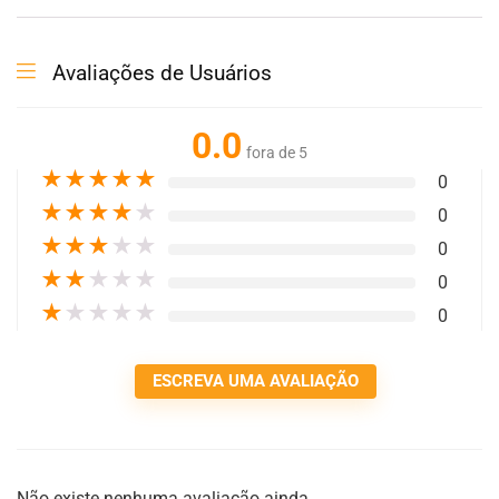
Avaliações de Usuários
0.0
fora de 5
★
★
★
★
★
0
★
★
★
★
★
0
★
★
★
★
★
0
★
★
★
★
★
0
★
★
★
★
★
0
ESCREVA UMA AVALIAÇÃO
Não existe nenhuma avaliação ainda.