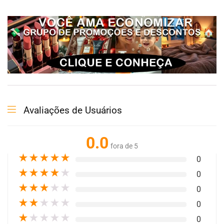
Avaliações de Usuários
0.0
fora de 5
★
★
★
★
★
0
★
★
★
★
★
0
★
★
★
★
★
0
★
★
★
★
★
0
★
★
★
★
★
0