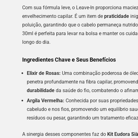
Com sua fórmula leve, o Leave-In proporciona maciez 
envelhecimento capilar. É um item de
praticidade
inig
poluição, garantindo que o cabelo permaneça nutrid
30ml é perfeita para levar na bolsa e manter os cuid
longo do dia.
Ingredientes Chave e Seus Benefícios
Elixir de Rosas:
Uma combinação poderosa de óleos 
penetra profundamente na fibra capilar, promovend
durabilidade
da saúde do fio, combatendo o afinam
Argila Vermelha:
Conhecida por suas propriedades p
cabeludo e nos fios, promovendo um equilíbrio saudá
resíduos ou pesar, garantindo um tratamento efica
A sinergia desses componentes faz do
Kit Eudora S