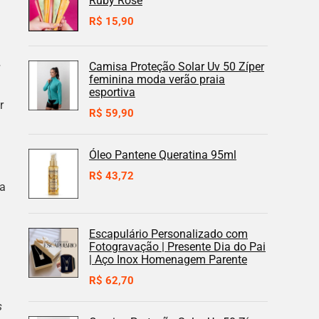
Ruby Rose
R$
15,90
+
Camisa Proteção Solar Uv 50 Zíper
feminina moda verão praia
esportiva
r
R$
59,90
Óleo Pantene Queratina 95ml
R$
43,72
 a
Escapulário Personalizado com
Fotogravação | Presente Dia do Pai
| Aço Inox Homenagem Parente
R$
62,70
s