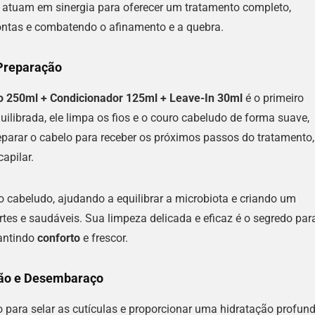
es atuam em sinergia para oferecer um tratamento completo,
ontas e combatendo o afinamento e a quebra.
Preparação
o 250ml + Condicionador 125ml + Leave-In 30ml
é o primeiro
librada, ele limpa os fios e o couro cabeludo de forma suave,
parar o cabelo para receber os próximos passos do tratamento,
apilar.
cabeludo, ajudando a equilibrar a microbiota e criando um
rtes e saudáveis. Sua limpeza delicada e eficaz é o segredo par
rantindo
conforto
e frescor.
ção e Desembaraço
 para selar as cutículas e proporcionar uma hidratação profund