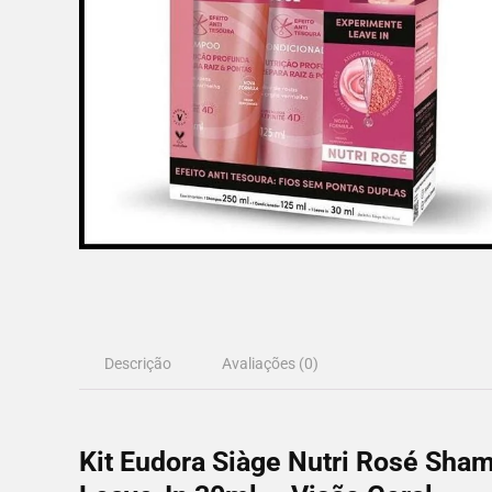
Descrição
Avaliações (0)
Kit Eudora Siàge Nutri Rosé Sha