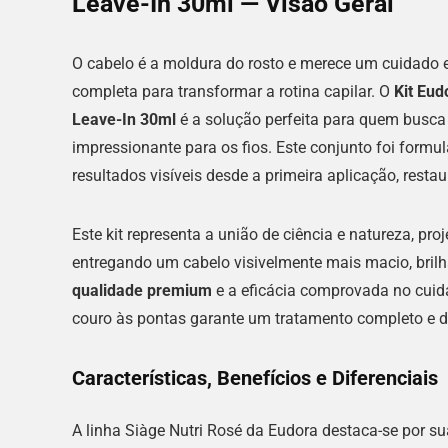
Leave-In 30ml — Visão Geral
O cabelo é a moldura do rosto e merece um cuidado 
completa para transformar a rotina capilar. O
Kit Eu
Leave-In 30ml
é a solução perfeita para quem busca 
impressionante para os fios. Este conjunto foi formu
resultados visíveis desde a primeira aplicação, resta
Este kit representa a união de ciência e natureza, p
entregando um cabelo visivelmente mais macio, brilha
qualidade premium
e a eficácia comprovada no cuida
couro às pontas garante um tratamento completo e 
Características, Benefícios e Diferenciais
A linha Siàge Nutri Rosé da Eudora destaca-se por 