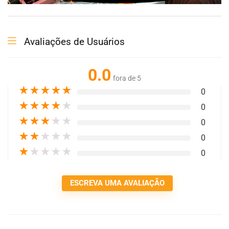
Avaliações de Usuários
0.0
fora de 5
★
★
★
★
★
0
★
★
★
★
★
0
★
★
★
★
★
0
★
★
★
★
★
0
★
★
★
★
★
0
ESCREVA UMA AVALIAÇÃO