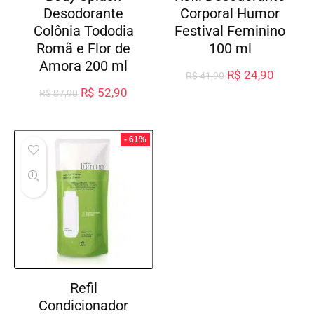
Desodorante
Corporal Humor
Colônia Tododia
Festival Feminino
Romã e Flor de
100 ml
Amora 200 ml
R$
24,90
R$
41,90
R$
52,90
R$
87,90
- 61%
Refil
Condicionador