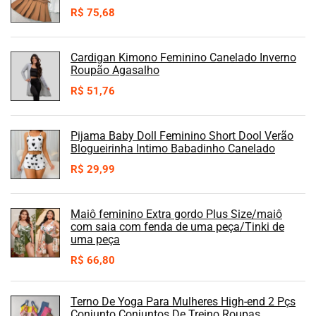
R$
75,68
Cardigan Kimono Feminino Canelado Inverno
Roupão Agasalho
R$
51,76
Pijama Baby Doll Feminino Short Dool Verão
Blogueirinha Intimo Babadinho Canelado
R$
29,99
Maiô feminino Extra gordo Plus Size/maiô
com saia com fenda de uma peça/Tinki de
uma peça
R$
66,80
Terno De Yoga Para Mulheres High-end 2 Pçs
Conjunto Conjuntos De Treino Roupas