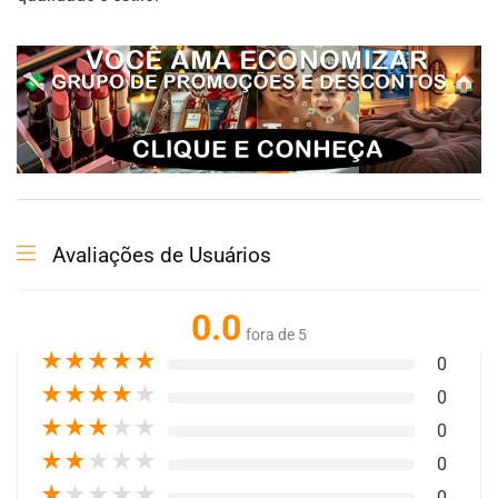
Avaliações de Usuários
0.0
fora de 5
★
★
★
★
★
0
★
★
★
★
★
0
★
★
★
★
★
0
★
★
★
★
★
0
★
★
★
★
★
0