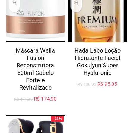
Máscara Wella
Hada Labo Loção
Fusion
Hidratante Facial
Reconstrutora
Gokujyun Super
500ml Cabelo
Hyaluronic
Forte e
R$
95,05
R$
139,90
Revitalizado
R$
174,90
R$
471,90
- 23%