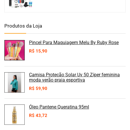
Produtos da Loja
Pincel Para Maquiagem Melu By Ruby Rose
R$
15,90
Camisa Proteção Solar Uv 50 Zíper feminina
moda verão praia esportiva
R$
59,90
Óleo Pantene Queratina 95ml
R$
43,72