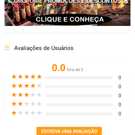
Avaliações de Usuários
0.0
fora de 5
★
★
★
★
★
0
★
★
★
★
★
0
★
★
★
★
★
0
★
★
★
★
★
0
★
★
★
★
★
0
ESCREVA UMA AVALIAÇÃO