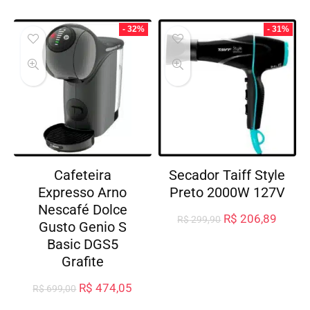
- 32%
- 31%
Cafeteira
Secador Taiff Style
Expresso Arno
Preto 2000W 127V
Nescafé Dolce
R$
206,89
R$
299,90
Gusto Genio S
Basic DGS5
Grafite
R$
474,05
R$
699,00