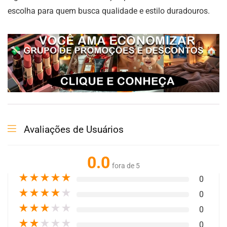
escolha para quem busca qualidade e estilo duradouros.
Avaliações de Usuários
0.0
fora de 5
★
★
★
★
★
0
★
★
★
★
★
0
★
★
★
★
★
0
★
★
★
★
★
0