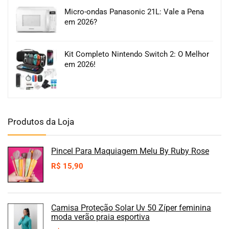
Micro-ondas Panasonic 21L: Vale a Pena
em 2026?
Kit Completo Nintendo Switch 2: O Melhor
em 2026!
Produtos da Loja
Pincel Para Maquiagem Melu By Ruby Rose
R$
15,90
Camisa Proteção Solar Uv 50 Zíper feminina
moda verão praia esportiva