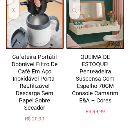
Cafeteira Portátil
QUEIMA DE
Dobrável Filtro De
ESTOQUE!
Café Em Aço
Penteadeira
Inoxidável Porta-
Suspensa Com
Reutilizável
Espelho 70CM
Descarga Sem
Console Camarim
Papel Sobre
E&A – Cores
Secador
R$
99,99
R$
20,90