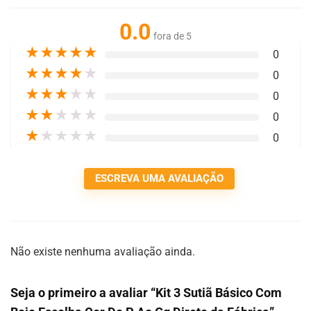
0.0
fora de 5
★
★
★
★
★
0
★
★
★
★
★
0
★
★
★
★
★
0
★
★
★
★
★
0
★
★
★
★
★
0
ESCREVA UMA AVALIAÇÃO
Não existe nenhuma avaliação ainda.
Seja o primeiro a avaliar “Kit 3 Sutiã Básico Com