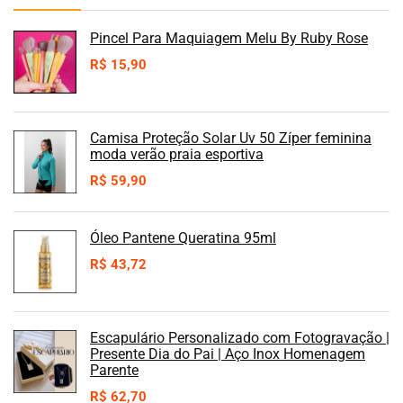
Pincel Para Maquiagem Melu By Ruby Rose
R$
15,90
Camisa Proteção Solar Uv 50 Zíper feminina
moda verão praia esportiva
R$
59,90
Óleo Pantene Queratina 95ml
R$
43,72
Escapulário Personalizado com Fotogravação |
Presente Dia do Pai | Aço Inox Homenagem
Parente
R$
62,70