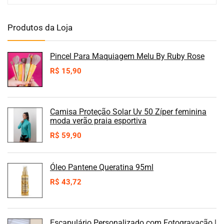
Produtos da Loja
Pincel Para Maquiagem Melu By Ruby Rose
R$
15,90
Camisa Proteção Solar Uv 50 Zíper feminina
moda verão praia esportiva
R$
59,90
Óleo Pantene Queratina 95ml
R$
43,72
Escapulário Personalizado com Fotogravação |