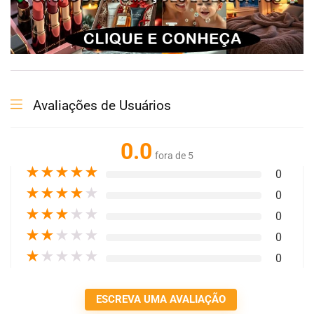
Avaliações de Usuários
0.0
fora de 5
★
★
★
★
★
0
★
★
★
★
★
0
★
★
★
★
★
0
★
★
★
★
★
0
★
★
★
★
★
0
ESCREVA UMA AVALIAÇÃO