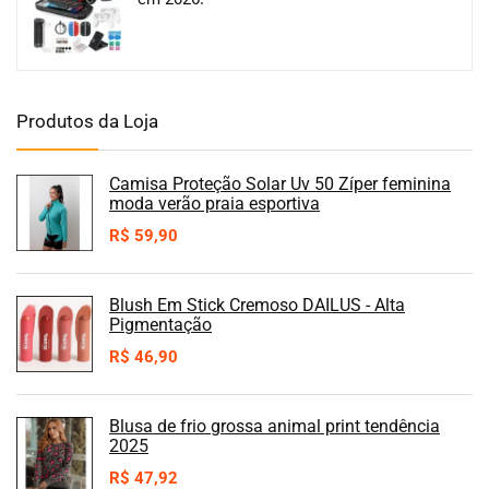
Produtos da Loja
Camisa Proteção Solar Uv 50 Zíper feminina
moda verão praia esportiva
R$
59,90
Blush Em Stick Cremoso DAILUS - Alta
Pigmentação
R$
46,90
Blusa de frio grossa animal print tendência
2025
R$
47,92