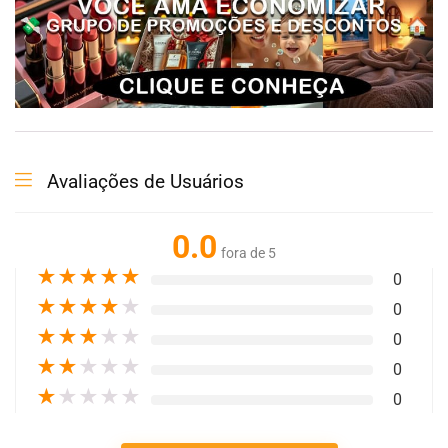
Avaliações de Usuários
0.0
fora de 5
★
★
★
★
★
0
★
★
★
★
★
0
★
★
★
★
★
0
★
★
★
★
★
0
★
★
★
★
★
0