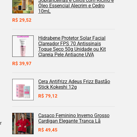
Sobrancelhas e Cílios com Rícino e
Óleo Essencial Alecrim e Cedro
10mL
R$
29,52
Hidrabene Protetor Solar Facial
Clareador FPS 70 Antissinais
Toque Seco 50g Unidade ou Kit
Clareia Pele Antiacne UVA
R$
39,97
Cera Antifrizz Adeus Frizz Bastão
Stick Kokeshi 12g
R$
79,12
Casaco Feminino Inverno Grosso
Cardigan Elegante Trança Lã
r
R$
49,45