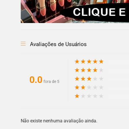
Avaliações de Usuários
★
★
★
★
★
★
★
★
★
★
0.0
★
★
★
★
★
fora de 5
★
★
★
★
★
★
★
★
★
★
Não existe nenhuma avaliação ainda.