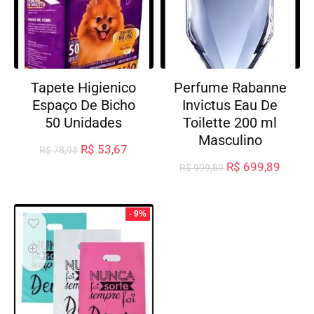
Tapete Higienico
Perfume Rabanne
Espaço De Bicho
Invictus Eau De
50 Unidades
Toilette 200 ml
Masculino
R$
53,67
R$
78,93
R$
699,89
R$
999,89
- 9%