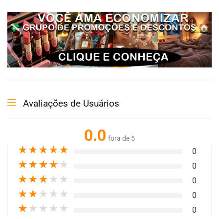
Avaliações de Usuários
0.0
fora de 5
★
★
★
★
★
0
★
★
★
★
★
0
★
★
★
★
★
0
★
★
★
★
★
0
★
★
★
★
★
0