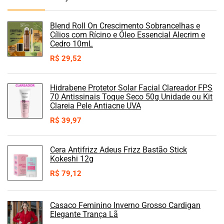
Blend Roll On Crescimento Sobrancelhas e
Cílios com Rícino e Óleo Essencial Alecrim e
Cedro 10mL
R$
29,52
Hidrabene Protetor Solar Facial Clareador FPS
70 Antissinais Toque Seco 50g Unidade ou Kit
Clareia Pele Antiacne UVA
R$
39,97
Cera Antifrizz Adeus Frizz Bastão Stick
Kokeshi 12g
R$
79,12
Casaco Feminino Inverno Grosso Cardigan
Elegante Trança Lã