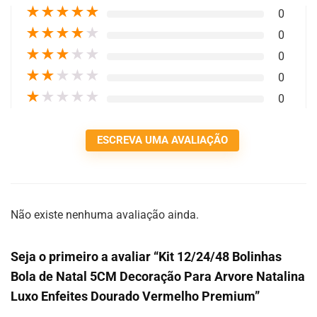
★
★
★
★
★
0
★
★
★
★
★
0
★
★
★
★
★
0
★
★
★
★
★
0
★
★
★
★
★
0
ESCREVA UMA AVALIAÇÃO
Não existe nenhuma avaliação ainda.
Seja o primeiro a avaliar “Kit 12/24/48 Bolinhas
Bola de Natal 5CM Decoração Para Arvore Natalina
Luxo Enfeites Dourado Vermelho Premium”