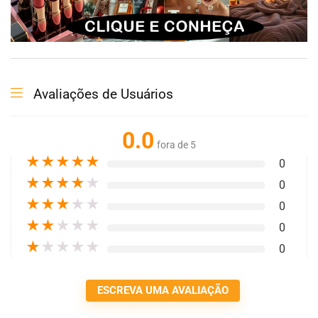
Avaliações de Usuários
0.0
fora de 5
★
★
★
★
★
0
★
★
★
★
★
0
★
★
★
★
★
0
★
★
★
★
★
0
★
★
★
★
★
0
ESCREVA UMA AVALIAÇÃO