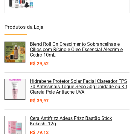
Produtos da Loja
Blend Roll On Crescimento Sobrancelhas e
Cílios com Rícino e Óleo Essencial Alecrim e
Cedro 10mL
R$
29,52
Hidrabene Protetor Solar Facial Clareador FPS
70 Antissinais Toque Seco 50g Unidade ou Kit
Clareia Pele Antiacne UVA
R$
39,97
Cera Antifrizz Adeus Frizz Bastão Stick
Kokeshi 12g
R$
79,12