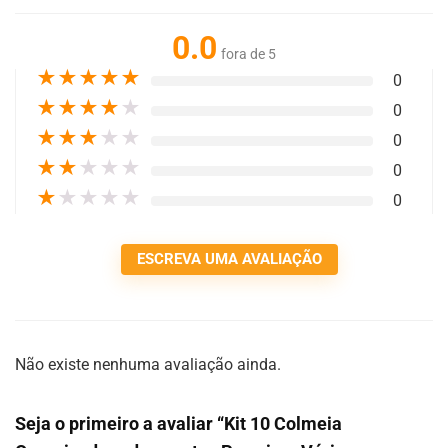
0.0
fora de 5
★
★
★
★
★
0
★
★
★
★
★
0
★
★
★
★
★
0
★
★
★
★
★
0
★
★
★
★
★
0
ESCREVA UMA AVALIAÇÃO
Não existe nenhuma avaliação ainda.
Seja o primeiro a avaliar “Kit 10 Colmeia