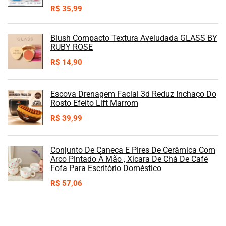
R$
35,99
Blush Compacto Textura Aveludada GLASS BY
RUBY ROSE
R$
14,90
Escova Drenagem Facial 3d Reduz Inchaço Do
Rosto Efeito Lift Marrom
R$
39,99
Conjunto De Caneca E Pires De Cerâmica Com
Arco Pintado À Mão , Xícara De Chá De Café
Fofa Para Escritório Doméstico
R$
57,06