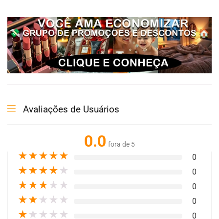
Avaliações de Usuários
0.0
fora de 5
★
★
★
★
★
0
★
★
★
★
★
0
★
★
★
★
★
0
★
★
★
★
★
0
★
★
★
★
★
0