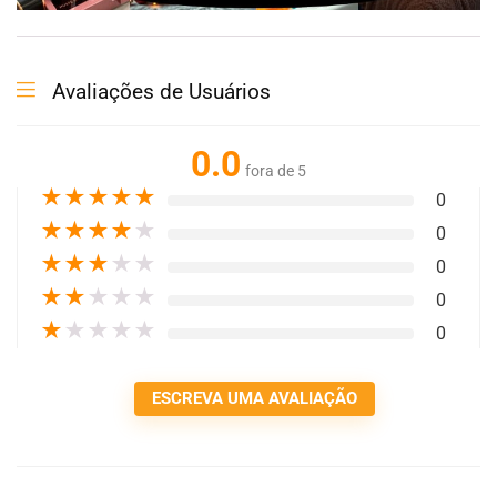
Avaliações de Usuários
0.0
fora de 5
★
★
★
★
★
0
★
★
★
★
★
0
★
★
★
★
★
0
★
★
★
★
★
0
★
★
★
★
★
0
ESCREVA UMA AVALIAÇÃO