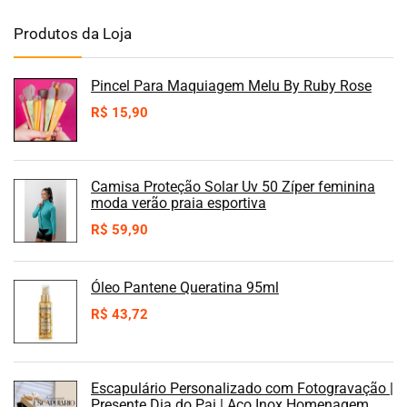
Produtos da Loja
Pincel Para Maquiagem Melu By Ruby Rose
R$
15,90
Camisa Proteção Solar Uv 50 Zíper feminina
moda verão praia esportiva
R$
59,90
Óleo Pantene Queratina 95ml
R$
43,72
Escapulário Personalizado com Fotogravação |
Presente Dia do Pai | Aço Inox Homenagem