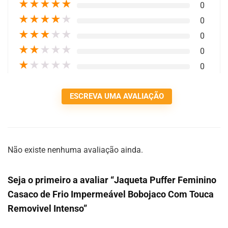
★
★
★
★
★
0
★
★
★
★
★
0
★
★
★
★
★
0
★
★
★
★
★
0
★
★
★
★
★
0
ESCREVA UMA AVALIAÇÃO
Não existe nenhuma avaliação ainda.
Seja o primeiro a avaliar “Jaqueta Puffer Feminino
Casaco de Frio Impermeável Bobojaco Com Touca
Removivel Intenso”