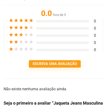
0.0
fora de 5
★
★
★
★
★
0
★
★
★
★
★
0
★
★
★
★
★
0
★
★
★
★
★
0
★
★
★
★
★
0
ESCREVA UMA AVALIAÇÃO
Não existe nenhuma avaliação ainda.
Seja o primeiro a avaliar “Jaqueta Jeans Masculina