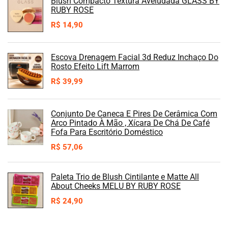
Blush Compacto Textura Aveludada GLASS BY
RUBY ROSE
R$
14,90
Escova Drenagem Facial 3d Reduz Inchaço Do
Rosto Efeito Lift Marrom
R$
39,99
Conjunto De Caneca E Pires De Cerâmica Com
Arco Pintado À Mão , Xícara De Chá De Café
Fofa Para Escritório Doméstico
R$
57,06
Paleta Trio de Blush Cintilante e Matte All
About Cheeks MELU BY RUBY ROSE
R$
24,90