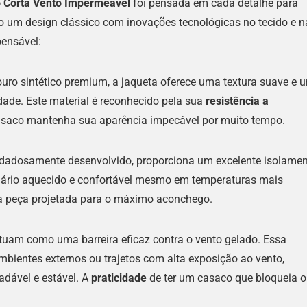
o Corta Vento Impermeavel
foi pensada em cada detalhe para
o um design clássico com inovações tecnológicas no tecido e n
pensável:
ro sintético premium, a jaqueta oferece uma textura suave e 
idade. Este material é reconhecido pela sua
resistência a
casaco mantenha sua aparência impecável por muito tempo.
uidadosamente desenvolvido, proporciona um excelente isolame
usuário aquecido e confortável mesmo em temperaturas mais
ta peça projetada para o máximo aconchego.
atuam como uma barreira eficaz contra o vento gelado. Essa
mbientes externos ou trajetos com alta exposição ao vento,
dável e estável. A
praticidade
de ter um casaco que bloqueia o