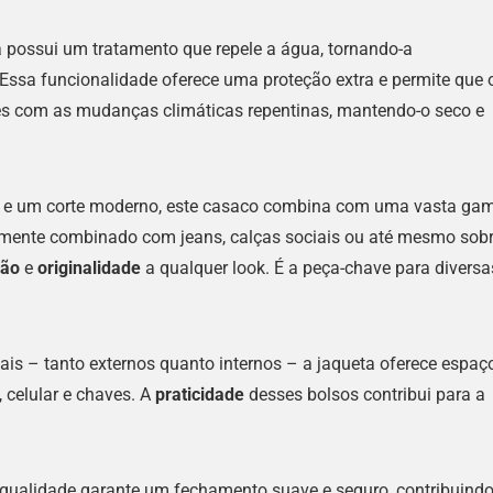
a possui um tratamento que repele a água, tornando-a
Essa funcionalidade oferece uma proteção extra e permite que 
es com as mudanças climáticas repentinas, mantendo-o seco e
s e um corte moderno, este casaco combina com uma vasta ga
cilmente combinado com jeans, calças sociais ou até mesmo sob
ção
e
originalidade
a qualquer look. É a peça-chave para diversa
s – tanto externos quanto internos – a jaqueta oferece espaç
 celular e chaves. A
praticidade
desses bolsos contribui para a
a qualidade garante um fechamento suave e seguro, contribuind