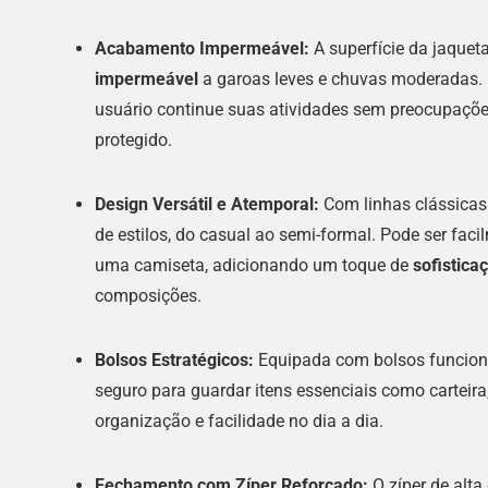
Acabamento Impermeável:
A superfície da jaquet
impermeável
a garoas leves e chuvas moderadas. 
usuário continue suas atividades sem preocupaçõ
protegido.
Design Versátil e Atemporal:
Com linhas clássica
de estilos, do casual ao semi-formal. Pode ser fa
uma camiseta, adicionando um toque de
sofistica
composições.
Bolsos Estratégicos:
Equipada com bolsos funcionai
seguro para guardar itens essenciais como carteira,
organização e facilidade no dia a dia.
Fechamento com Zíper Reforçado:
O zíper de alt