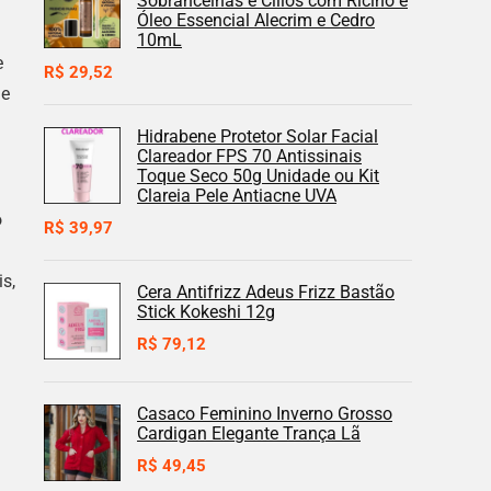
Sobrancelhas e Cílios com Rícino e
Óleo Essencial Alecrim e Cedro
10mL
e
R$
29,52
de
Hidrabene Protetor Solar Facial
Clareador FPS 70 Antissinais
Toque Seco 50g Unidade ou Kit
Clareia Pele Antiacne UVA
o
R$
39,97
s,
Cera Antifrizz Adeus Frizz Bastão
Stick Kokeshi 12g
R$
79,12
Casaco Feminino Inverno Grosso
Cardigan Elegante Trança Lã
R$
49,45