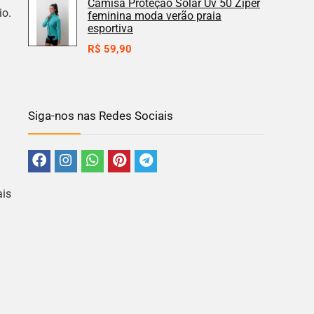
Camisa Proteção Solar Uv 50 Zíper
io.
feminina moda verão praia
esportiva
R$
59,90
Siga-nos nas Redes Sociais
ais