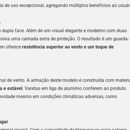
a de uso excepcional, agregando múltiplos benefícios ao usuár
a
cido dupla face. Além de um visual elegante e moderno com duas
ciona uma camada extra de proteção. O resultado é um guarda-
ém oferece
resistência superior ao vento e um toque de
al de vento. A armação deste modelo é construída com materi
a e estável
. Varetas em liga de alumínio conferem ao produto
ngevidade mesmo em condições climáticas adversas, como
ugar
erencial crucial. Com a capacidade de bloquear os raios solares