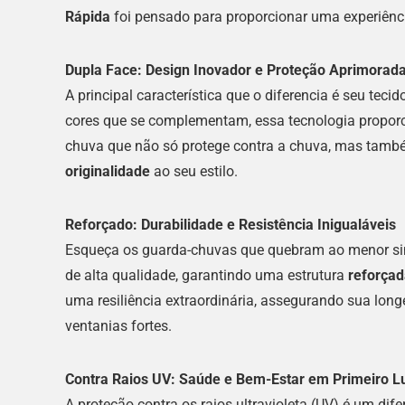
Rápida
foi pensado para proporcionar uma experiênci
Dupla Face: Design Inovador e Proteção Aprimorad
A principal característica que o diferencia é seu te
cores que se complementam, essa tecnologia propor
chuva que não só protege contra a chuva, mas tamb
originalidade
ao seu estilo.
Reforçado: Durabilidade e Resistência Inigualáveis
Esqueça os guarda-chuvas que quebram ao menor sin
de alta qualidade, garantindo uma estrutura
reforçad
uma resiliência extraordinária, assegurando sua lo
ventanias fortes.
Contra Raios UV: Saúde e Bem-Estar em Primeiro L
A proteção contra os raios ultravioleta (UV) é um dif