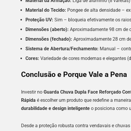
Material da Armação:
Liga de alumínio (8 varetas) 
Material do Tecido:
Pongee de alta densidade – ex
Proteção UV:
Sim – bloqueia efetivamente os raios
Dimensões (aberto):
Aproximadamente 98 cm de diâ
Dimensões (fechado):
Aproximadamente 28 cm de 
Sistema de Abertura/Fechamento:
Manual – contr
Cores:
Variedade de cores modernas e elegantes (du
Conclusão e Porque Vale a Pena
Investir no
Guarda Chuva Dupla Face Reforçado Con
Rápida
é escolher um produto que redefine a maneir
durabilidade e design inteligente
o posiciona como u
Desde a proteção robusta contra vendavais e chuvas i