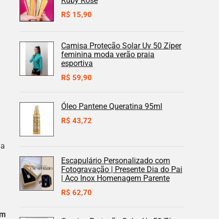
Ruby Rose
R$
15,90
Camisa Proteção Solar Uv 50 Zíper
feminina moda verão praia
esportiva
R$
59,90
Óleo Pantene Queratina 95ml
R$
43,72
ua
Escapulário Personalizado com
Fotogravação | Presente Dia do Pai
| Aço Inox Homenagem Parente
R$
62,70
em