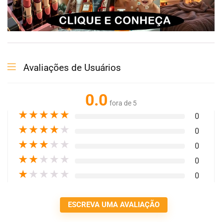
Avaliações de Usuários
0.0
fora de 5
★
★
★
★
★
0
★
★
★
★
★
0
★
★
★
★
★
0
★
★
★
★
★
0
★
★
★
★
★
0
ESCREVA UMA AVALIAÇÃO