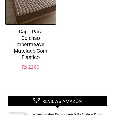
Capa Para
Colchão
Impermeavel
Matelado Com
Elastico
R$
22,80
REVIEWS AMAZON
Micro-ondas Panasonic 21L: Vale a Pena