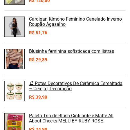
R$
120,00
Cardigan Kimono Feminino Canelado Inverno
Roupão Agasalho
R$
51,76
Blusinha feminina sofisticada com listras
R$
29,89
🍒 Potes Decorativos De Cerâmica Esmaltada
– Cereja | Decoração
R$
39,90
Paleta Trio de Blush Cintilante e Matte All
About Cheeks MELU BY RUBY ROSE
R$
24,90