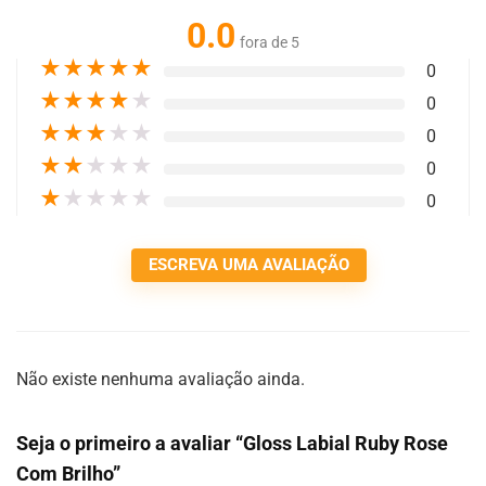
0.0
fora de 5
★
★
★
★
★
0
★
★
★
★
★
0
★
★
★
★
★
0
★
★
★
★
★
0
★
★
★
★
★
0
ESCREVA UMA AVALIAÇÃO
Não existe nenhuma avaliação ainda.
Seja o primeiro a avaliar “Gloss Labial Ruby Rose
Com Brilho”