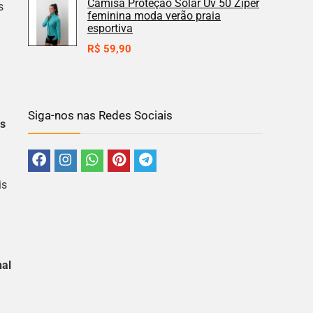
Camisa Proteção Solar Uv 50 Zíper
s
feminina moda verão praia
esportiva
R$
59,90
Siga-nos nas Redes Sociais
as
is
nal