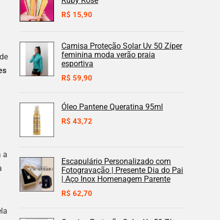
Ruby Rose
R$
15,90
Camisa Proteção Solar Uv 50 Zíper
feminina moda verão praia
ade
esportiva
es
R$
59,90
Óleo Pantene Queratina 95ml
R$
43,72
a a
Escapulário Personalizado com
a
Fotogravação | Presente Dia do Pai
| Aço Inox Homenagem Parente
R$
62,70
ela