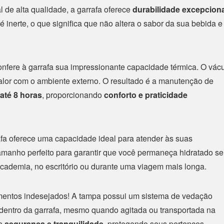
 de alta qualidade, a garrafa oferece
durabilidade excepcion
 inerte, o que significa que não altera o sabor da sua bebida e
onfere à garrafa sua impressionante capacidade térmica. O vác
alor com o ambiente externo. O resultado é a manutenção de
até 8 horas
, proporcionando
conforto e praticidade
afa oferece uma capacidade ideal para atender às suas
tamanho perfeito para garantir que você permaneça hidratado s
academia, no escritório ou durante uma viagem mais longa.
entos indesejados! A tampa possui um sistema de vedação
 dentro da garrafa, mesmo quando agitada ou transportada na
ce
segurança e tranquilidade
, protegendo seus pertences.