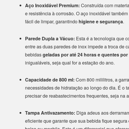
Aço Inoxidável Premium:
Construída com material
e resistência à corrosão. O aço inoxidável também é
fácil de limpar, garantindo
higiene e segurança
.
Parede Dupla a Vácuo:
Esta é a tecnologia que c
entre as duas paredes de inox impede a troca de c
bebidas
geladas por até 24 horas e quentes por 
inigualáveis, seja qual for a estação do ano.
Capacidade de 800 ml:
Com 800 mililitros, a garr
necessidades de hidratação ao longo do dia. É o 
precisar de reabastecimentos frequentes, seja na 
Tampa Antivazamento:
Diga adeus aos derramam
eficiente que garante que sua bebida fique segura
bolsa ou mochila. Este é um diferencial que ofere