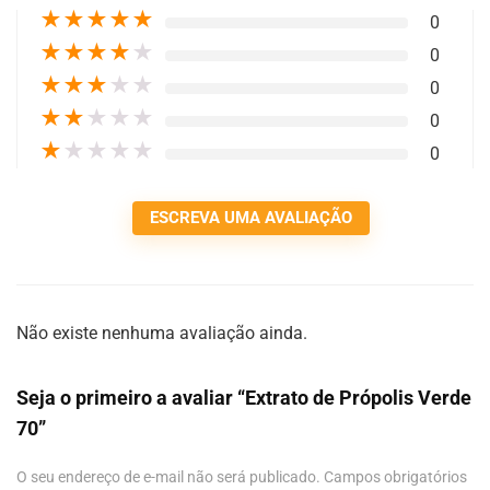
★
★
★
★
★
0
★
★
★
★
★
0
★
★
★
★
★
0
★
★
★
★
★
0
★
★
★
★
★
0
ESCREVA UMA AVALIAÇÃO
Não existe nenhuma avaliação ainda.
Seja o primeiro a avaliar “Extrato de Própolis Verde
70”
O seu endereço de e-mail não será publicado.
Campos obrigatórios