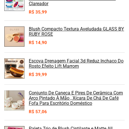
Clareador
R$
35,99
Blush Compacto Textura Aveludada GLASS BY
RUBY ROSE
R$
14,90
Escova Drenagem Facial 3d Reduz Inchaço Do
Rosto Efeito Lift Marrom
R$
39,99
Conjunto De Caneca E Pires De Cerâmica Com
Arco Pintado À Mão , Xícara De Chá De Café
Fofa Para Escritório Doméstico
R$
57,06
Paleta Trio de Blush Cintilante e Matte All