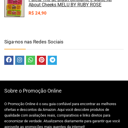
About Cheeks MELU BY RUBY ROSE
R$
24,90
Siga-nos nas Redes Sociais
Sobre o Promoção Online
O Promoção Online é o seu guia confiável para encontrar as melhores
ofertas e descontos da Amazon. Aqui você descobre produtos de
qualidade com avaliações reais, comparativos e links diretos para
economizar de verdade. Atualizamos diariamente para garantir que você
aproveite as promoções mais quentes da internet!