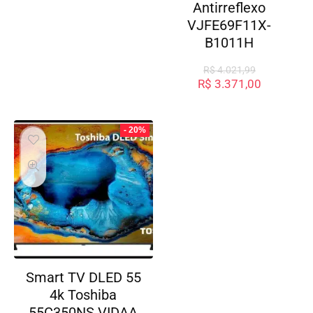
Antirreflexo
VJFE69F11X-
B1011H
R$
4.021,99
R$
3.371,00
- 20%
Smart TV DLED 55
4k Toshiba
55C350NS VIDAA