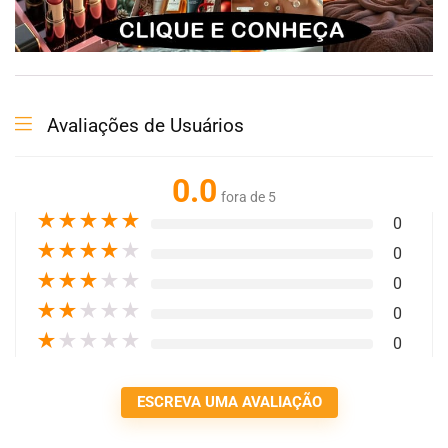
Avaliações de Usuários
0.0
fora de 5
★
★
★
★
★
0
★
★
★
★
★
0
★
★
★
★
★
0
★
★
★
★
★
0
★
★
★
★
★
0
ESCREVA UMA AVALIAÇÃO