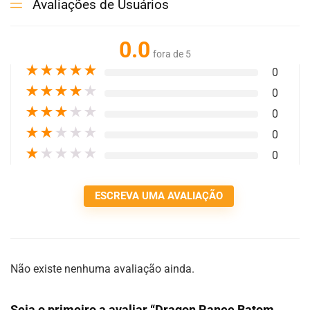
Avaliações de Usuários
0.0
fora de 5
★
★
★
★
★
0
★
★
★
★
★
0
★
★
★
★
★
0
★
★
★
★
★
0
★
★
★
★
★
0
ESCREVA UMA AVALIAÇÃO
Não existe nenhuma avaliação ainda.
Seja o primeiro a avaliar “Dragon Ranee Batom