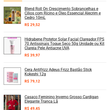
Blend Roll On Crescimento Sobrancelhas e
Cílios com Rícino e Óleo Essencial Alecrim e
Cedro 10mL
R$
29,52
Hidrabene Protetor Solar Facial Clareador FPS
70 Antissinais Toque Seco 50g Unidade ou Kit
Clareia Pele Antiacne UVA
R$
39,97
Cera Antifrizz Adeus Frizz Bastão Stick
Kokeshi 12g
R$
79,12
Casaco Feminino Inverno Grosso Cardigan
Elegante Trança Lã
R$
49,45