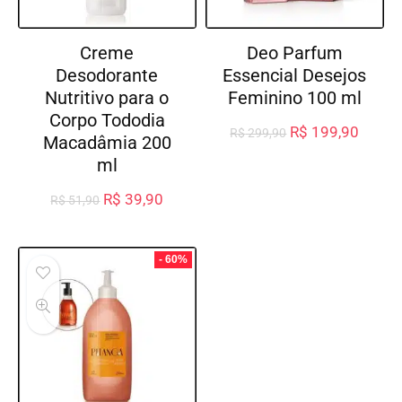
Creme
Deo Parfum
Desodorante
Essencial Desejos
Nutritivo para o
Feminino 100 ml
Corpo Tododia
R$
199,90
R$
299,90
Macadâmia 200
ml
R$
39,90
R$
51,90
- 60%