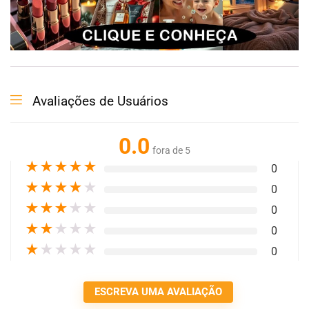
Avaliações de Usuários
0.0
fora de 5
★
★
★
★
★
0
★
★
★
★
★
0
★
★
★
★
★
0
★
★
★
★
★
0
★
★
★
★
★
0
ESCREVA UMA AVALIAÇÃO