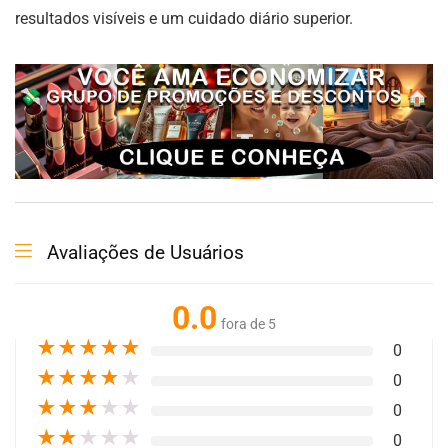
resultados visíveis e um cuidado diário superior.
Avaliações de Usuários
0.0
fora de 5
★
★
★
★
★
0
★
★
★
★
★
0
★
★
★
★
★
0
★
★
★
★
★
0