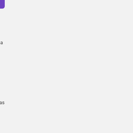
na
as