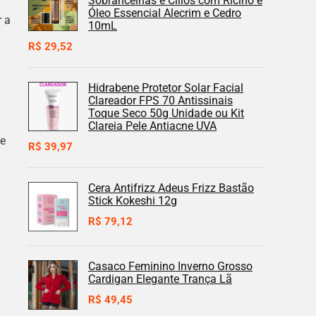
Sobrancelhas e Cílios com Rícino e
Óleo Essencial Alecrim e Cedro
r a
10mL
R$
29,52
Hidrabene Protetor Solar Facial
Clareador FPS 70 Antissinais
Toque Seco 50g Unidade ou Kit
Clareia Pele Antiacne UVA
de
R$
39,97
Cera Antifrizz Adeus Frizz Bastão
Stick Kokeshi 12g
R$
79,12
Casaco Feminino Inverno Grosso
Cardigan Elegante Trança Lã
R$
49,45