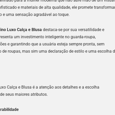
esenhado para a mulher moderna que não abre mão de um visual
fisticado e materiais de alta qualidade, ele promete transforma
ito e uma sensação agradável ao toque.
ino Luxo Calça e Blusa
destaca-se por sua versatilidade e
presenta um investimento inteligente no guarda-roupa,
ões e garantindo que a usuária esteja sempre pronta, sem
to de roupas, mas sim uma declaração de estilo e uma escolha 
uxo Calça e Blusa é a atenção aos detalhes e a escolha
 de seus maiores atributos.
rabilidade