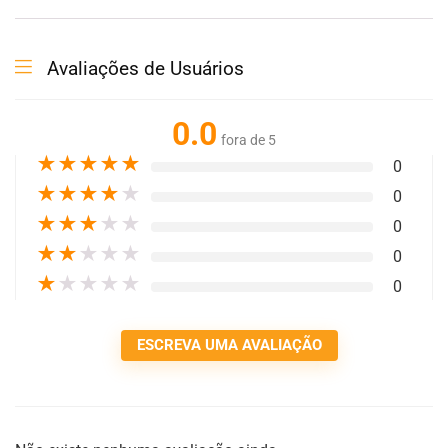
Avaliações de Usuários
0.0
fora de 5
★
★
★
★
★
0
★
★
★
★
★
0
★
★
★
★
★
0
★
★
★
★
★
0
★
★
★
★
★
0
ESCREVA UMA AVALIAÇÃO