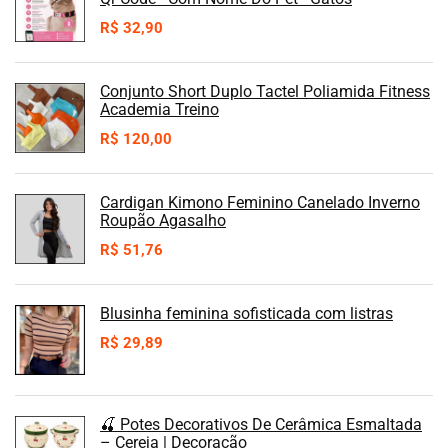
R$
32,90
Conjunto Short Duplo Tactel Poliamida Fitness
Academia Treino
R$
120,00
Cardigan Kimono Feminino Canelado Inverno
Roupão Agasalho
R$
51,76
Blusinha feminina sofisticada com listras
R$
29,89
🍒 Potes Decorativos De Cerâmica Esmaltada
– Cereja | Decoração