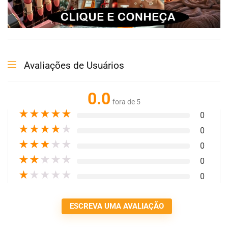
Avaliações de Usuários
0.0
fora de 5
★
★
★
★
★
0
★
★
★
★
★
0
★
★
★
★
★
0
★
★
★
★
★
0
★
★
★
★
★
0
ESCREVA UMA AVALIAÇÃO