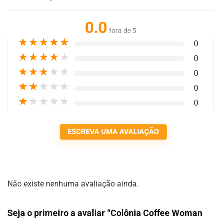
0.0
fora de 5
★
★
★
★
★
0
★
★
★
★
★
0
★
★
★
★
★
0
★
★
★
★
★
0
★
★
★
★
★
0
ESCREVA UMA AVALIAÇÃO
Não existe nenhuma avaliação ainda.
Seja o primeiro a avaliar “Colônia Coffee Woman