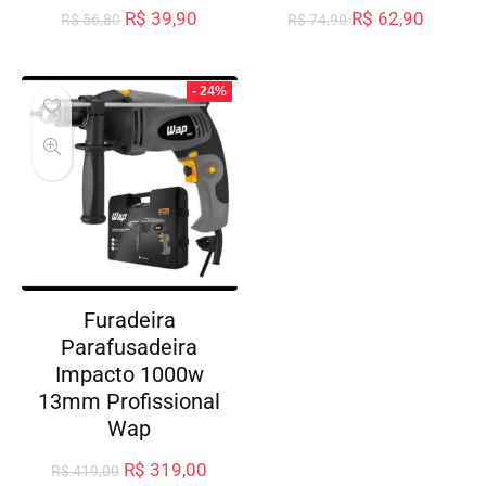
R$
39,90
R$
62,90
R$
56,80
R$
74,90
- 24%
Furadeira
Parafusadeira
Impacto 1000w
13mm Profissional
Wap
R$
319,00
R$
419,00