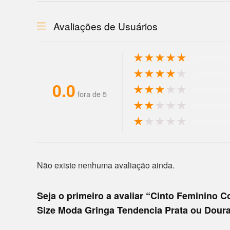
Avaliações de Usuários
★
★
★
★
★
★
★
★
★
★
0.0
★
★
★
★
★
fora de 5
★
★
★
★
★
★
★
★
★
★
Não existe nenhuma avaliação ainda.
Seja o primeiro a avaliar “Cinto Feminino
Size Moda Gringa Tendencia Prata ou Dour