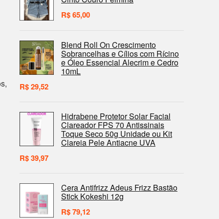
R$
65,00
Blend Roll On Crescimento
Sobrancelhas e Cílios com Rícino
e Óleo Essencial Alecrim e Cedro
10mL
s,
R$
29,52
Hidrabene Protetor Solar Facial
Clareador FPS 70 Antissinais
Toque Seco 50g Unidade ou Kit
Clareia Pele Antiacne UVA
R$
39,97
Cera Antifrizz Adeus Frizz Bastão
Stick Kokeshi 12g
R$
79,12