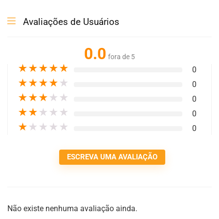
Avaliações de Usuários
0.0
fora de 5
★
★
★
★
★
0
★
★
★
★
★
0
★
★
★
★
★
0
★
★
★
★
★
0
★
★
★
★
★
0
ESCREVA UMA AVALIAÇÃO
Não existe nenhuma avaliação ainda.