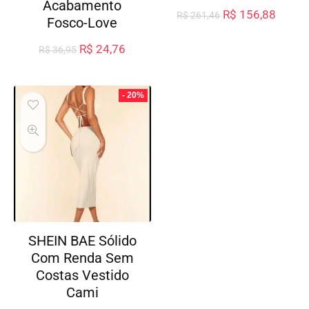
Acabamento
R$
156,88
R$
261,46
Fosco-Love
R$
24,76
R$
36,95
- 20%
SHEIN BAE Sólido
Com Renda Sem
Costas Vestido
Cami