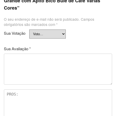
Grande com Apito Bico Bule de Café Várias
Cores”
O seu endereço de e-mail não será publicado.
Campos
obrigatórios são marcados com
*
Sua Votação
Sua Avaliação
*