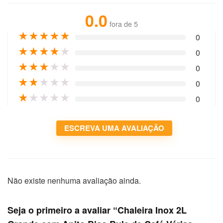
0.0
fora de 5
★
★
★
★
★
0
★
★
★
★
★
0
★
★
★
★
★
0
★
★
★
★
★
0
★
★
★
★
★
0
ESCREVA UMA AVALIAÇÃO
Não existe nenhuma avaliação ainda.
Seja o primeiro a avaliar “Chaleira Inox 2L