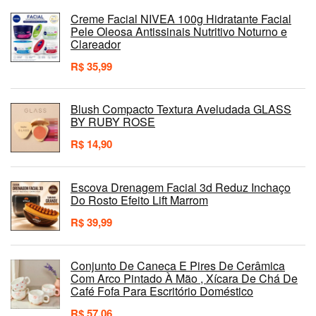
Creme Facial NIVEA 100g Hidratante Facial
Pele Oleosa Antissinais Nutritivo Noturno e
Clareador
R$
35,99
Blush Compacto Textura Aveludada GLASS
BY RUBY ROSE
R$
14,90
Escova Drenagem Facial 3d Reduz Inchaço
Do Rosto Efeito Lift Marrom
R$
39,99
Conjunto De Caneca E Pires De Cerâmica
Com Arco Pintado À Mão , Xícara De Chá De
Café Fofa Para Escritório Doméstico
R$
57,06