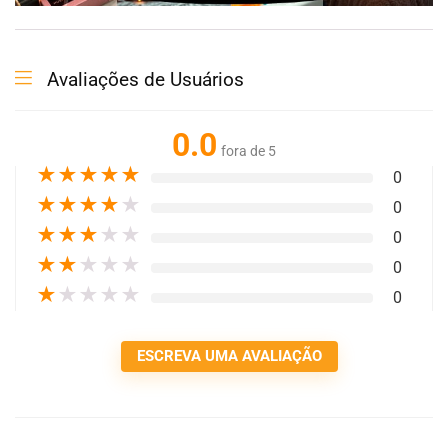
Avaliações de Usuários
0.0
fora de 5
★
★
★
★
★
0
★
★
★
★
★
0
★
★
★
★
★
0
★
★
★
★
★
0
★
★
★
★
★
0
ESCREVA UMA AVALIAÇÃO