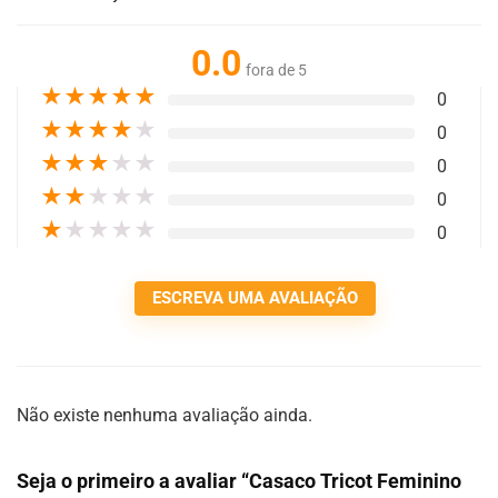
0.0
fora de 5
★
★
★
★
★
0
★
★
★
★
★
0
★
★
★
★
★
0
★
★
★
★
★
0
★
★
★
★
★
0
ESCREVA UMA AVALIAÇÃO
Não existe nenhuma avaliação ainda.
Seja o primeiro a avaliar “Casaco Tricot Feminino