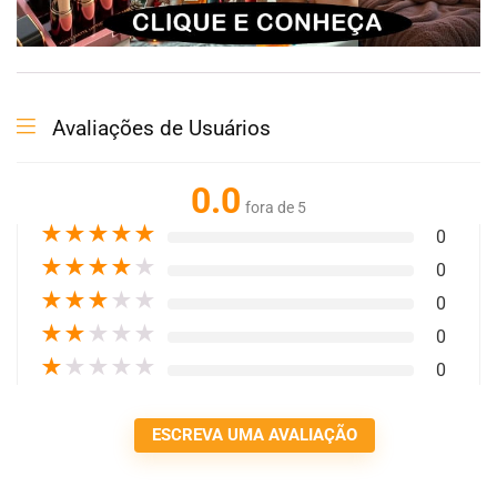
Avaliações de Usuários
0.0
fora de 5
★
★
★
★
★
0
★
★
★
★
★
0
★
★
★
★
★
0
★
★
★
★
★
0
★
★
★
★
★
0
ESCREVA UMA AVALIAÇÃO