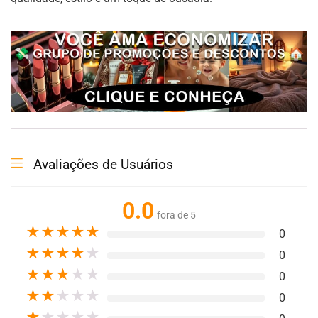
Avaliações de Usuários
0.0
fora de 5
★
★
★
★
★
0
★
★
★
★
★
0
★
★
★
★
★
0
★
★
★
★
★
0
★
★
★
★
★