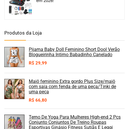
em 2026!
Produtos da Loja
Pijama Baby Doll Feminino Short Dool Verão
Blogueirinha Intimo Babadinho Canelado
R$
29,99
Maiô feminino Extra gordo Plus Size/maiô
com saia com fenda de uma peça/Tinki de
uma peça
R$
66,80
Terno De Yoga Para Mulheres High-end 2 Pçs
Conjunto Conjuntos De Treino Roupas
Esportivas Ginásio Fitness Sutiãs E Leggi