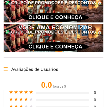
Avaliações de Usuários
0.0
fora de 5
★
★
★
★
★
0
★
★
★
★
★
0
★
★
★
★
★