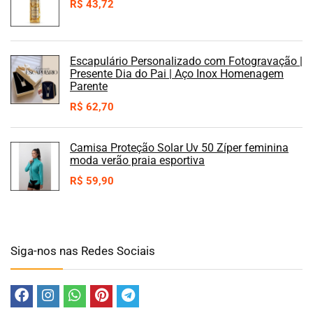
R$
43,72
Escapulário Personalizado com Fotogravação |
Presente Dia do Pai | Aço Inox Homenagem
Parente
R$
62,70
Camisa Proteção Solar Uv 50 Zíper feminina
moda verão praia esportiva
R$
59,90
Siga-nos nas Redes Sociais