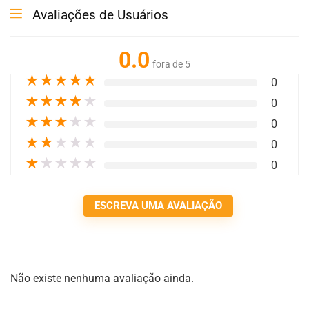
Avaliações de Usuários
0.0
fora de 5
★
★
★
★
★
0
★
★
★
★
★
0
★
★
★
★
★
0
★
★
★
★
★
0
★
★
★
★
★
0
ESCREVA UMA AVALIAÇÃO
Não existe nenhuma avaliação ainda.