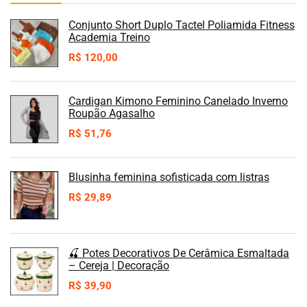
Conjunto Short Duplo Tactel Poliamida Fitness
Academia Treino
R$
120,00
Cardigan Kimono Feminino Canelado Inverno
Roupão Agasalho
R$
51,76
Blusinha feminina sofisticada com listras
R$
29,89
🍒 Potes Decorativos De Cerâmica Esmaltada
– Cereja | Decoração
R$
39,90